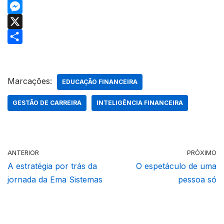
t
c
i
W
t
e
n
h
M
e
b
k
a
e
X
r
o
e
t
s
S
o
d
s
s
h
Marcações:
k
I
A
e
a
EDUCAÇÃO FINANCEIRA
n
p
n
r
GESTÃO DE CARREIRA
INTELIGÊNCIA FINANCEIRA
p
g
e
e
r
ANTERIOR
PRÓXIMO
A estratégia por trás da
O espetáculo de uma
jornada da Ema Sistemas
pessoa só