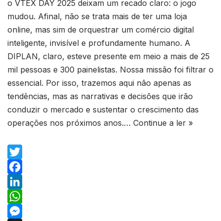
o VTEX DAY 2025 deixam um recado claro: o jogo
mudou. Afinal, não se trata mais de ter uma loja
online, mas sim de orquestrar um comércio digital
inteligente, invisível e profundamente humano. A
DIPLAN, claro, esteve presente em meio a mais de 25
mil pessoas e 300 painelistas. Nossa missão foi filtrar o
essencial. Por isso, trazemos aqui não apenas as
tendências, mas as narrativas e decisões que irão
conduzir o mercado e sustentar o crescimento das
operações nos próximos anos.…
Continue a ler »
T
w
F
i
a
L
t
c
i
W