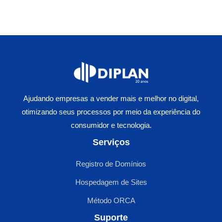
k
I
A
e
a
n
p
n
r
p
g
e
e
r
Ajudando empresas a vender mais e melhor no digital,
otimizando seus processos por meio da experiência do
consumidor e tecnologia.
Serviços
Registro de Domínios
Hospedagem de Sites
Método ORCA
Suporte