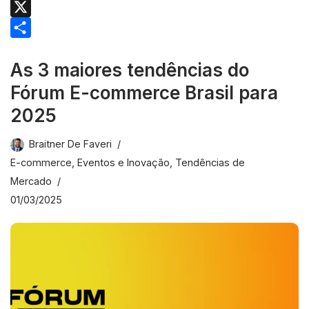
t
e
n
h
M
e
b
k
a
e
X
r
o
e
t
s
S
As 3 maiores tendências do
o
d
s
s
h
Fórum E-commerce Brasil para
k
I
A
e
a
n
p
n
r
2025
p
g
e
Braitner De Faveri
e
E-commerce
,
Eventos e Inovação
,
Tendências de
r
Mercado
01/03/2025