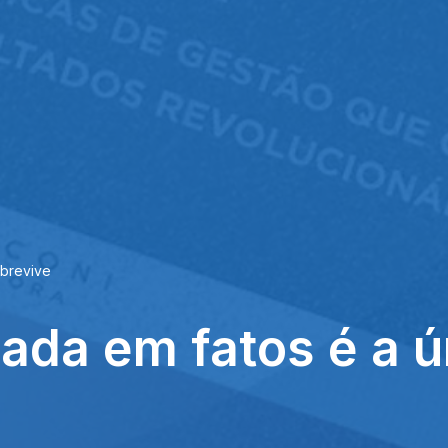
obrevive
ada em fatos é a ú