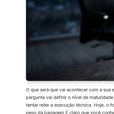
r
O que será que vai acontecer com a sua e
pergunta vai definir o nível de maturidad
tentar reter a execução técnica. Hoje, o
peso da bagagem É claro que você conhec