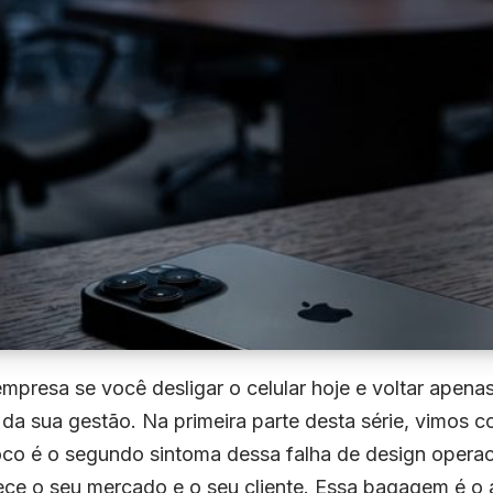
mpresa se você desligar o celular hoje e voltar apena
e da sua gestão. Na primeira parte desta série, vimos 
 foco é o segundo sintoma dessa falha de design opera
e o seu mercado e o seu cliente. Essa bagagem é o a