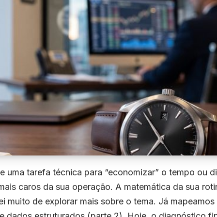
uma tarefa técnica para “economizar” o tempo ou di
is caros da sua operação. A matemática da sua rotin
ei muito de explorar mais sobre o tema. Já mapeamos o
 dados estruturados (parte 2). Hoje, o diagnóstico fin