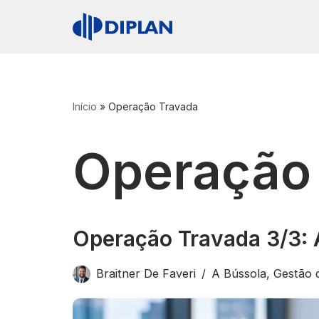
Pular
para
o
conteúdo
Início
»
Operação Travada
Operação
Operação Travada 3/3: A
Braitner De Faveri
A Bússola
,
Gestão 