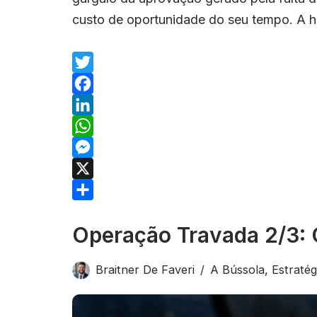
custo de oportunidade do seu tempo. A 
T
w
F
i
a
L
t
c
i
W
t
e
n
h
M
e
b
k
a
e
X
r
o
e
t
s
S
Operação Travada 2/3: 
o
d
s
s
h
k
I
A
e
a
Braitner De Faveri
A Bússola
,
Estratég
n
p
n
r
p
g
e
e