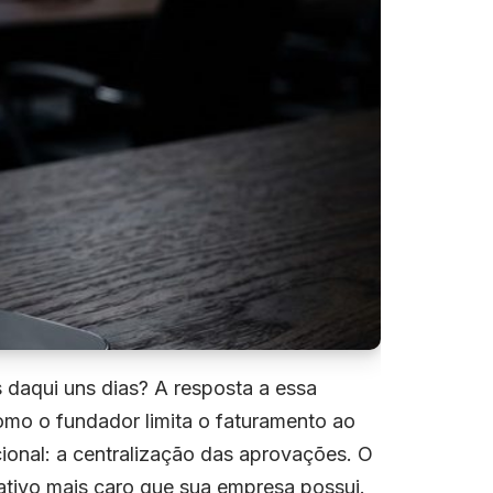
s daqui uns dias? A resposta a essa
como o fundador limita o faturamento ao
cional: a centralização das aprovações. O
tivo mais caro que sua empresa possui.